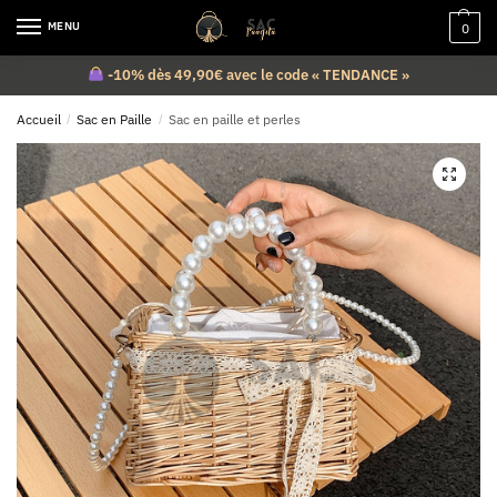
MENU
0
-10% dès 49,90€ avec le code « TENDANCE »
Accueil
/
Sac en Paille
/
Sac en paille et perles